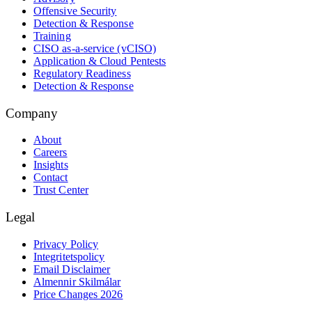
Offensive Security
Detection & Response
Training
CISO as-a-service (vCISO)
Application & Cloud Pentests
Regulatory Readiness
Detection & Response
Company
About
Careers
Insights
Contact
Trust Center
Legal
Privacy Policy
Integritetspolicy
Email Disclaimer
Almennir Skilmálar
Price Changes 2026