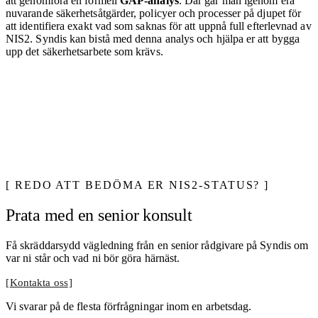
att genomföra en formell
GAP-analys
. Där går man igenom era
nuvarande säkerhetsåtgärder, policyer och processer på djupet för
att identifiera exakt vad som saknas för att uppnå full efterlevnad av
NIS2. Syndis kan bistå med denna analys och hjälpa er att bygga
upp det säkerhetsarbete som krävs.
REDO ATT BEDÖMA ER NIS2-STATUS?
Prata med en senior konsult
Få skräddarsydd vägledning från en senior rådgivare på Syndis om
var ni står och vad ni bör göra härnäst.
Kontakta oss
Vi svarar på de flesta förfrågningar inom en arbetsdag.