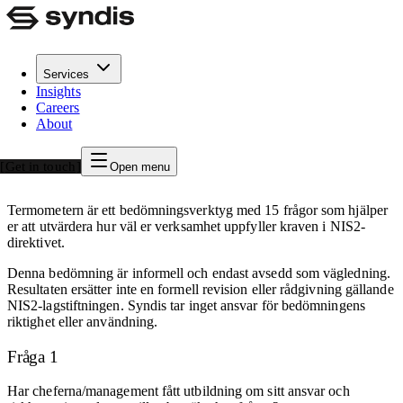
Services
Insights
NIS2 Termometer
Careers
About
NIS2-direktivet ställer nu högre krav på cybersäkerhet för kritisk
infrastruktur. Använd vår termometer för att stämma av er
Get in touch
Open menu
verksamhet mot kraven och se var ni står idag.
Termometern är ett bedömningsverktyg med 15 frågor som hjälper
er att utvärdera hur väl er verksamhet uppfyller kraven i NIS2-
direktivet.
Denna bedömning är informell och endast avsedd som vägledning.
Resultaten ersätter inte en formell revision eller rådgivning gällande
NIS2-lagstiftningen. Syndis tar inget ansvar för bedömningens
riktighet eller användning.
Fråga 1
Har cheferna/management fått utbildning om sitt ansvar och