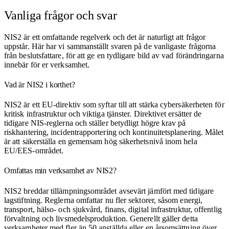
Vanliga frågor och svar
NIS2 är ett omfattande regelverk och det är naturligt att frågor
uppstår. Här har vi sammanställt svaren på de vanligaste frågorna
från beslutsfattare, för att ge en tydligare bild av vad förändringarna
innebär för er verksamhet.
Vad är NIS2 i korthet?
NIS2 är ett EU-direktiv som syftar till att stärka cybersäkerheten för
kritisk infrastruktur och viktiga tjänster. Direktivet ersätter de
tidigare NIS-reglerna och ställer betydligt högre krav på
riskhantering, incidentrapportering och kontinuitetsplanering. Målet
är att säkerställa en gemensam hög säkerhetsnivå inom hela
EU/EES-området.
Omfattas min verksamhet av NIS2?
NIS2 breddar tillämpningsområdet avsevärt jämfört med tidigare
lagstiftning. Reglerna omfattar nu fler sektorer, såsom energi,
transport, hälso- och sjukvård, finans, digital infrastruktur, offentlig
förvaltning och livsmedelsproduktion. Generellt gäller detta
verksamheter med fler än 50 anställda eller en årsomsättning över