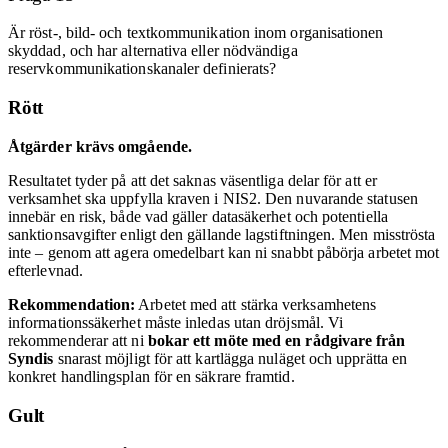
Är röst-, bild- och textkommunikation inom organisationen
skyddad, och har alternativa eller nödvändiga
reservkommunikationskanaler definierats?
Rött
Åtgärder krävs omgående.
Resultatet tyder på att det saknas väsentliga delar för att er
verksamhet ska uppfylla kraven i NIS2. Den nuvarande statusen
innebär en risk, både vad gäller datasäkerhet och potentiella
sanktionsavgifter enligt den gällande lagstiftningen. Men misströsta
inte – genom att agera omedelbart kan ni snabbt påbörja arbetet mot
efterlevnad.
Rekommendation:
Arbetet med att stärka verksamhetens
informationssäkerhet måste inledas utan dröjsmål. Vi
rekommenderar att ni
bokar ett möte med en rådgivare från
Syndis
snarast möjligt för att kartlägga nuläget och upprätta en
konkret handlingsplan för en säkrare framtid.
Gult