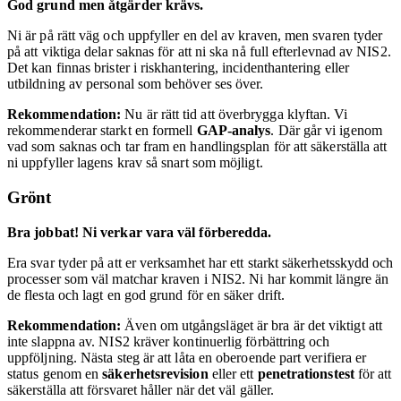
God grund men åtgärder krävs.
Ni är på rätt väg och uppfyller en del av kraven, men svaren tyder
på att viktiga delar saknas för att ni ska nå full efterlevnad av NIS2.
Det kan finnas brister i riskhantering, incidenthantering eller
utbildning av personal som behöver ses över.
Rekommendation:
Nu är rätt tid att överbrygga klyftan. Vi
rekommenderar starkt en formell
GAP-analys
. Där går vi igenom
vad som saknas och tar fram en handlingsplan för att säkerställa att
ni uppfyller lagens krav så snart som möjligt.
Grönt
Bra jobbat! Ni verkar vara väl förberedda.
Era svar tyder på att er verksamhet har ett starkt säkerhetsskydd och
processer som väl matchar kraven i NIS2. Ni har kommit längre än
de flesta och lagt en god grund för en säker drift.
Rekommendation:
Även om utgångsläget är bra är det viktigt att
inte slappna av. NIS2 kräver kontinuerlig förbättring och
uppföljning. Nästa steg är att låta en oberoende part verifiera er
status genom en
säkerhetsrevision
eller ett
penetrationstest
för att
säkerställa att försvaret håller när det väl gäller.