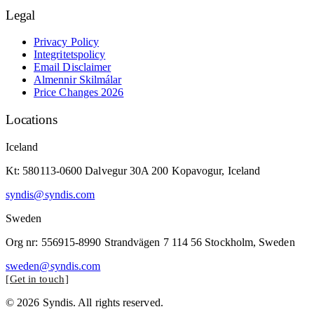
Legal
Privacy Policy
Integritetspolicy
Email Disclaimer
Almennir Skilmálar
Price Changes 2026
Locations
Iceland
Kt: 580113-0600 Dalvegur 30A 200 Kopavogur, Iceland
syndis@syndis.com
Sweden
Org nr: 556915-8990 Strandvägen 7 114 56 Stockholm, Sweden
sweden@syndis.com
Get in touch
© 2026 Syndis. All rights reserved.