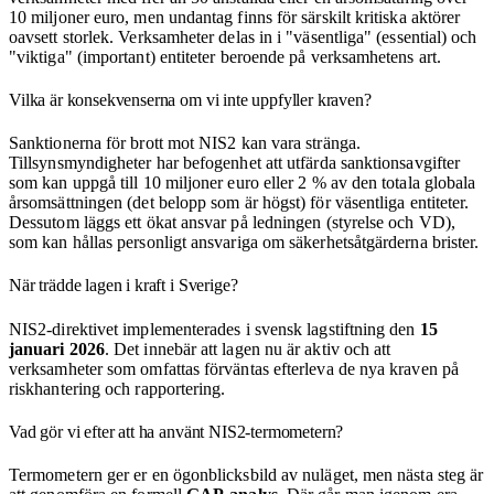
10 miljoner euro, men undantag finns för särskilt kritiska aktörer
oavsett storlek. Verksamheter delas in i "väsentliga" (essential) och
"viktiga" (important) entiteter beroende på verksamhetens art.
Vilka är konsekvenserna om vi inte uppfyller kraven?
Sanktionerna för brott mot NIS2 kan vara stränga.
Tillsynsmyndigheter har befogenhet att utfärda sanktionsavgifter
som kan uppgå till 10 miljoner euro eller 2 % av den totala globala
årsomsättningen (det belopp som är högst) för väsentliga entiteter.
Dessutom läggs ett ökat ansvar på ledningen (styrelse och VD),
som kan hållas personligt ansvariga om säkerhetsåtgärderna brister.
När trädde lagen i kraft i Sverige?
NIS2-direktivet implementerades i svensk lagstiftning den
15
januari 2026
. Det innebär att lagen nu är aktiv och att
verksamheter som omfattas förväntas efterleva de nya kraven på
riskhantering och rapportering.
Vad gör vi efter att ha använt NIS2-termometern?
Termometern ger er en ögonblicksbild av nuläget, men nästa steg är